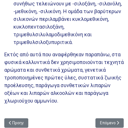
συνήθως τελειώνουν με -σιλοξάνη, -σιλανόλη,
-μεθικόνη, -σιλικόνη. Η ομάδα των βαρύτερων
σιλικονών περιλαμβάνει κυκλομεθικόνη,
κυκλοπεντασιλοξάνη,
τριμεθυλσιλυλαμοδιμεθικόνη και
τριμεθυλσιλοξυπυριτικά.
Εκτός από αυτά που αναφέρθηκαν παραπάνω, στα
φυσικά καλλυντικά δεν χρησιμοποιούνται τεχνητά
αρώματα και συνθετικά χρώματα, γενετικά
τροποποιημένες πρώτες ύλες, συστατικά ζωικής
προέλευσης, παράγωγα συνθετικών λιπαρών
οξέων και λιπαρών αλκοολών και παράγωγα
χλωριούχου αμμωνίου.
Προηγούμενο άρθρο: Αναζωογόνηση ενδομητρίου με θεραπεία P
Επόμενο άρθρο
Προηγ
Επόμενο